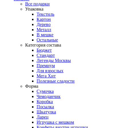
Все подарки
Упаковка
Текстиль
Картон
Дерево
Металл
В мешке
Остальные
Категория состава
Бюджет
Стандарт
Легенды Москвы
Премиум
Для взрослых
Мега Хит
Полезные сладости
Форма
Сумочка
Чемоданчик
Коробка
Посылка
Шкатулка
Ларец
Игрушка с мешком
Конфеты внутри игрушки